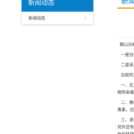
新
新闻动态
新闻动态
狮山白
一是白
二是采
白蚁的
一、在
相传染毒
二、狮
毒素，白
三、诱
另外还有