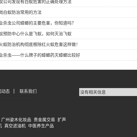
蚁公司发现有白蚁危害的正确处理方法
岗白蚁防治常用的方法
业杀虫公司蟑螂的主要危害，你知道吗？
蚁预防中心什么是飞蚁，如何灭治飞蚁
火蚁防治机构彻底根除红火蚁危害这样做！
业杀虫——什么牌子的蟑螂药灭蟑螂比较好
闻动态
|
联系我们
没有相关信息
广州姿木化妆品
贵金属交易
扩声
机
真空滤油机
中医养生产品