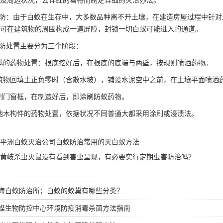
及周边状况，去详细的看待而制定详细的灭治办法。
防：由于白蚁在生存中，大多数品种离不开土壤，在建造房屋过程中针对
可在建筑物的周围构成一道屏障，封锁一切白蚁可能进入的通道。
防处置主要分为三个阶段：
基的药物处置：根底挖好后，在根底的底端与两壁，按规则喷洒药物。
筑物回填土正负零时（含散水坡），铺设水泥空中之前，在土壤平面喷洒
制门窗框，在制造好后，即涂刷防蚁药物。
他木构件的药物处置，依据状况不同普通大都采用涂刷或浸渍法。
平洲白蚁灭治公司白蚁防治常用的灭白蚁方法
黄岐杀虫灭鼠没有看到害虫呈现，有必要实行定期虫害防治吗？
海白蚁防治所；白蚁的蚁巢有哪些分类？
媒生物防控中心环境防疫消毒杀菌方法指南