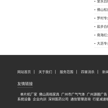
里水白
佛山松
罗村专
盐步白
南海红
大沥专
网站首页
|
关于我们
|
服务范围
|
四害消杀
|
新
友情链接
单片机厂家
佛山高档家具
广州市广气气体
广州源圈广告
系统设备
企业内训
深圳医药公司
通信管理咨询
行星减速