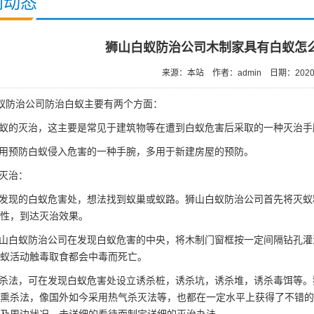
闻动态
狮山白蚁防治公司木制家具有白蚁怎
来源：本站
作者：admin
日期：2020/
蚁防治公司
防治白蚁主要有两个方面：
蚁的灭治，这主要是常见于建筑物等在遭到白蚁危害后采取的一种灭治手
用预防白蚁侵入危害的一种手腕，多用于新建房屋的预防。
灭治：
发现的
白蚁危害
处，想法找到蚁巢或蚁路。狮山白蚁防治公司首先将灭蚁
性，到达灭治效果。
山白蚁防治公司在发现白蚁危害的中央，将木制门窗框按一定间隔钻孔灌
蚁活动触毒取食都会中毒而死亡。
杀法，可在发现白蚁危害处设立诱杀桩，诱杀坑，诱杀堆，诱杀毒饵等。
熏杀法，像国外如今采用热气杀灭法等，也都在一定水平上获得了不错的