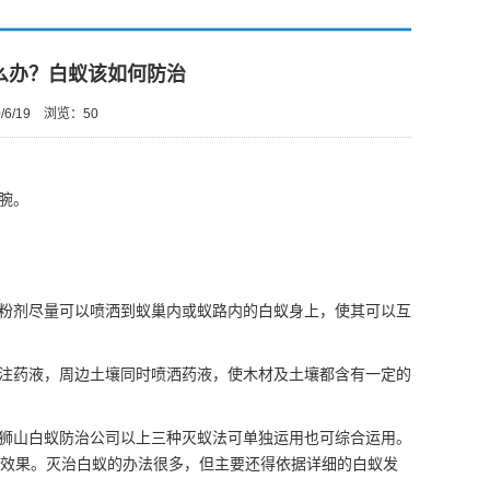
么办？白蚁该如何防治
6/19
浏览：
50
腕。
粉剂尽量可以喷洒到蚁巢内或蚁路内的白蚁身上，使其可以互
注药液，周边土壤同时喷洒药液，使木材及土壤都含有一定的
狮山白蚁防治公司以上三种灭蚁法可单独运用也可综合运用。
效果。
灭治白蚁
的办法很多，但主要还得依据详细的白蚁发