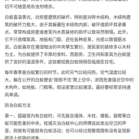
切不可随意用杀虫剂喷杀。
白蚁喜温畏光，对房屋建筑的破坏，特别是对砖木结构、木结构建
筑的破坏力极大，由于其躲藏在木结构内部，破坏或损坏其承重
点，常常构成房屋或者室内木质装修的损坏以致突然倒塌。此外，
它不只吞噬家具、地板和门窗，还吃各种皮革，光缆以致钢筋水
泥。白蚁喜欢在潮湿暗淡的中央孳生繁衍，居民家的装修多以木材
为主，为白蚁提供了丰厚的食料，而厨房、卫生间和家具为白蚁提
供了良好的
温湿条件
，这些都招致白蚁频频莅临居民住宅。
每年春季是白蚁繁衍的时节，此时天气比较闷热，空气湿度比较
大，躲在公开的白蚁便会“按捺不住”爬上空中，进而危害接近空中的
木构件，如地板、门框等。假设家里比较潮湿，最好要经常坚持通
风单调。
防治白蚁方法
第一，狐疑室内有白蚁时，可先敲击墙体、木柱、楼板，窗框等白
蚁可能危害的中央，桂城灭治白蚁中心的师傅说如发出空泛的声
音，则很有可能就有白蚁活动；也可以经过观察周围有没有呈现新
颖泥土蚁路的迹象。