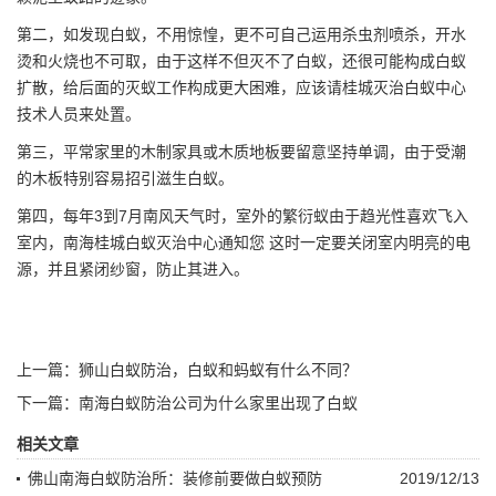
第二，如发现白蚁，不用惊惶，更不可自己运用杀虫剂喷杀，开水
烫和火烧也不可取，由于这样不但灭不了白蚁，还很可能构成白蚁
扩散，给后面的灭蚁工作构成更大困难，应该请桂城灭治白蚁中心
技术人员来处置。
第三，平常家里的木制家具或木质地板要留意坚持单调，由于受潮
的木板特别容易招引滋生白蚁。
第四，每年3到7月南风天气时，室外的繁衍蚁由于趋光性喜欢飞入
室内，
南海桂城
白蚁
灭治中心通知您 这时一定要关闭室内明亮的电
源，并且紧闭纱窗，防止其进入。
上一篇：
狮山白蚁防治，白蚁和蚂蚁有什么不同？
下一篇：
南海白蚁防治公司为什么家里出现了白蚁
相关文章
佛山南海白蚁防治所：装修前要做白蚁预防
2019/12/13