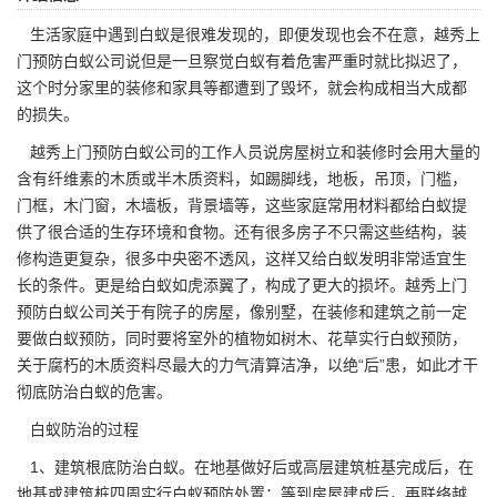
生活家庭中遇到白蚁是很难发现的，即便发现也会不在意，
越秀上
门预防白蚁公司
说但是一旦察觉白蚁有着危害严重时就比拟迟了，
这个时分家里的装修和家具等都遭到了毁坏，就会构成相当大成都
的损失。
越秀上门预防白蚁公司的工作人员说房屋树立和装修时会用大量的
含有纤维素的木质或半木质资料，如踢脚线，地板，吊顶，门槛，
门框，木门窗，木墙板，背景墙等，这些家庭常用材料都给白蚁提
供了很合适的生存环境和食物。还有很多房子不只需这些结构，装
修构造更复杂，很多中央密不透风，这样又给白蚁发明非常适宜生
长的条件。更是给白蚁如虎添翼了，构成了更大的损坏。越秀上门
预防白蚁公司关于有院子的房屋，像别墅，在装修和建筑之前一定
要做白蚁预防，同时要将室外的植物如树木、花草实行白蚁预防，
关于
腐朽
的木质资料尽最大的力气清算洁净，以绝“后”患，如此才干
彻底防治白蚁的危害。
白蚁防治的过程
1、建筑根底防治白蚁。在地基做好后或高层建筑桩基完成后，在
地基或建筑桩四周实行白蚁预防处置；等到房屋建成后，再联络越