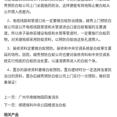
秀预防白蚁公司上门全面施药防治，这样便能有效地阻止
散白蚁
从
公开爬入房屋内。
2、电缆线路和管道口处一定要做白蚁防治措施，越秀上门预防白
蚁公司说公开电缆线路管道和水管道进出口是白蚁匍匐的主要通
道。所以房子装修前铺设电缆和水管等管道时，一定要施行白蚁药
物，对关键局部采用防蚁资料，以预防白蚁由这些孔道爬入。
3、装修资料定要做白蚁预防。装修和中央空调系统是白蚁孳生蔓
延的场所。因而，越秀预防白蚁公司也要对装修资料和中央空调系
统实行彻底的白蚁防治处置，以速清携带进入的白蚁个体。
4、置办的装修资料要做白蚁预防。置办建材时分一定选择虫害防
治过的资料，置办后越秀
预防白蚁公司
上门实行一次预防，做好双
重保证！
上一页：
广州华南植物园四害消杀
下一页：
顺德保利中央公园楼道治白蚁
相关产品