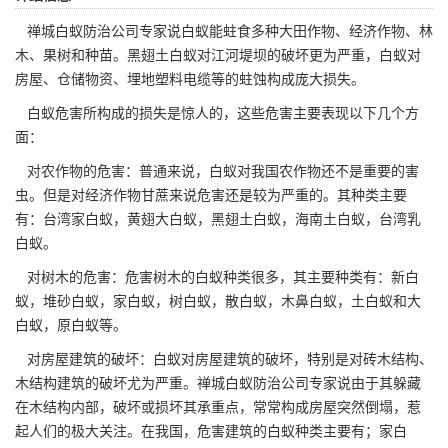
禅城白蚁防治公司
专家说白蚁能蛀食多种大田作物、经济作物、林
木、果树和种苗。黑翅土白蚁对江河堤坝的破坏更为严重，白蚁对
房屋、仓储物资、埋地塑料电缆等的蛀蚀构成庞大损失。
白蚁危害所构成的损失是惊人的，这些危害主要表现以下几个方
面：
对农作物的危害：普通来说，白蚁对我国农作物还不是重要的害
虫。但是对经济作物
甘蔗
来说危害还是较为严重的。其种类主要
有：台湾家白蚁，黄翅大白蚁，黑翅土白蚁，海南土白蚁，台湾乳
白蚁。
对树木的危害：危害树木的白蚁种类很多，其主要种类有：新白
蚁，堆砂白蚁，家白蚁，树白蚁，散白蚁，木鼻白蚁，土白蚁和大
白蚁，原白蚁等。
对房屋建筑的破坏：白蚁对房屋建筑的破坏，特别是对砖木结构、
木结构建筑的破坏尤为严重。禅城白蚁防治公司专家说由于其躲藏
在木结构内部，破坏或损坏其承重点，常常构成
房屋突然倒塌
，惹
起人们的极大关注。在我国，危害建筑的白蚁种类主要有；家白