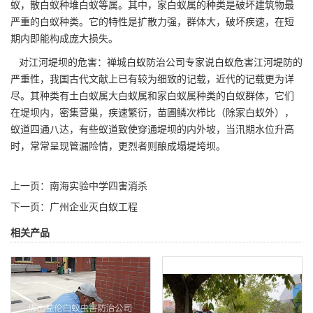
蚁，散白蚁种堆白蚁等属。其中，家白蚁属的种类是破坏建筑物最
严重的白蚁种类。它的特性是扩散力强，群体大，破坏疾速，在短
期内即能构成庞大损失。
对江河堤坝的危害：禅城白蚁防治公司专家说白蚁
危害江河堤防
的
严重性，我国古代文献上已有较为细致的记载，近代的记载更为详
尽。其种类有土白蚁属大白蚁属和家白蚁属种类的白蚁群体，它们
在堤坝内，密集营巢，疾速繁衍，苗圃鳞次栉比（除家白蚁外），
蚁道四通八达，有些蚁道致使穿通堤坝的内外坡，当汛期水位升高
时，常常呈现管漏险情，更烈者则酿成塌堤垮坝。
上一页：
南海实验中学四害消杀
下一页：
广州企业灭白蚁工程
相关产品