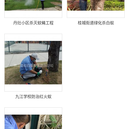
丹灶小区杀灭蚊蝇工程
桂城街道绿化杀白蚁
九江学校防治红火蚁