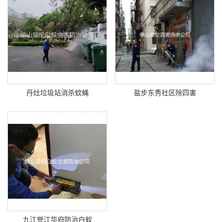
丹灶垃圾站消杀蚊蝇
盐步东秀社区除四害
九江誉江华府防治白蚁