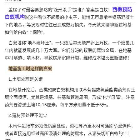
西樵预防
盖房子时最容易忽略的“隐形杀手”是谁？答案是白蚁！
白蚁机构
说这些看似不起眼的小虫子，能悄无声息啃空钢筋混凝土
下的地基，等发现时往往已造成数万损失。今天就来聊聊新建地基
如何给白蚁“上保险”。
白蚁堪称“地基破坏王”，一只蚁后每天能产卵上万枚，一个蚁巢几
年内就能发展成几十万大军。它们
分泌的蚁酸
能腐蚀金属，在地基
中打隧道、啃木材，导致房屋沉降开裂，维修成本堪比重新装修！
地基施工时这样防白蚁
1.土壤处理是关键
在地基开挖后，西樵预防白蚁机构用联苯菊酯或氯菊酯类药剂对土
壤全面喷洒，尤其是墙基、柱基和管道周围，形成“化学屏障”。注意
药剂要渗透土壤10-15厘米，每平方米用量不低于5升。
2.建材预处理不能少
木构件进场前必须做防腐处理，梁柱等承重木材可涂刷防蚁涂料，
或者直接选用经过高压浸渍处理的防腐木，从源头切断白蚁的“口