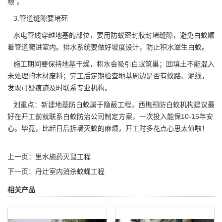
粮”。
3.管道缝隙要堵死
水电管线穿越地基的部位，要用防蚁密封胶封堵缝隙，
避免白蚁
顺
着管道爬进室内。排水系统要做好坡度设计，防止积水滋生白蚁。
施工期间要保持地基干燥，积水会吸引白蚁筑巢；回填土不能混入
未处理的木材废料；完工后定期检查地基周边是否有蚁路、泥线，
发现可疑痕迹及时联系专业机构。
划重点：新建地基防白蚁属于隐蔽工程，西樵预防白蚁机构建议最
好在开工前就联系白蚁防治公司制定方案，一次投入能保10-15年安
心。毕竟，比起日后
拆墙灭蚁
的麻烦，开工时多花点心思太值啦！
上一页：
里水施药灭鼠工程
下一页：
丹灶室内消杀蚊蝇工程
相关产品