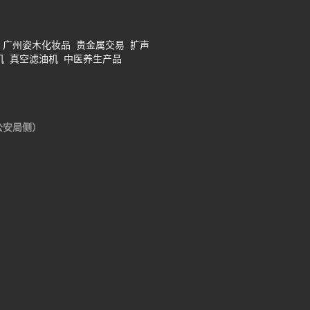
广州姿木化妆品
贵金属交易
扩声
机
真空滤油机
中医养生产品
公安局侧）