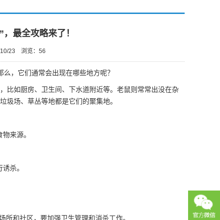
”，最全攻略来了！
10/23
浏览：
56
那么，它们通常会出现在哪些地方呢？
，比如厨房、卫生间、下水道附近等。老鼠则常常出没在
杂
垃圾场、草丛等地都是它们的聚集地。
食物来源。
行诱杀。
场所和社区，要加强
卫生管理
和消杀工作。