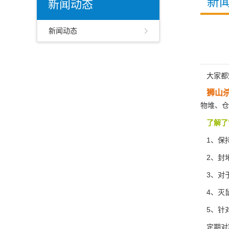
新
新闻动态
新闻动态
大家都知
狮山
物堆
、仓
了解了
1、保
2、封
3、对
4、灭
5、针
定期对