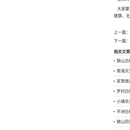
大家要
健康、无
上一篇：
下一篇：
相关文章
狮山白
南海灭
家里做
罗村白
小塘杀
平洲白
狮山四