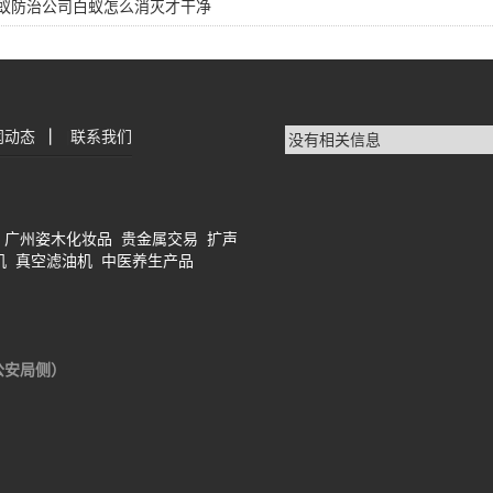
蚁防治公司白蚁怎么消灭才干净
闻动态
|
联系我们
没有相关信息
广州姿木化妆品
贵金属交易
扩声
机
真空滤油机
中医养生产品
公安局侧）