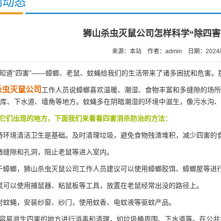
闻动态
狮山杀虫灭鼠公司怎样科学“除四害
来源：本站
作者：admin
日期：2024/
道“四害”——蟑螂、老鼠、蚊蝇给我们的生活带来了诸多困扰和危害。
杀虫灭鼠公司
工作人员说蟑螂喜欢温暖、潮湿、食物丰富和多缝隙的场所
库、下水道、墙角等地方。蚊蝇多在阴暗潮湿的环境中滋生，像污水沟、
它们出现的地方，下面我们来看看四害消杀防治的方法：
持环境清洁卫生是基础。及时清理垃圾，避免食物残渣堆积，减少四害的
堵缝隙和孔洞，阻止老鼠等进入室内。
于蟑螂，狮山杀虫灭鼠公司工作人员建议可以使用
蟑螂胶饵
、蟑螂屋等进
鼠可以使用捕鼠器、粘鼠板等工具，放置在老鼠经常出没的路径上。
对蚊蝇，安装纱窗、纱门，使用蚊香、电蚊液等驱蚊产品。
容易滋生四害的地方进行消毒和清理，如垃圾桶周围、下水道等。在公共