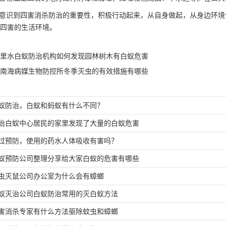
意识到四害
消杀防治
的重要性，积极行动起来，从自身做起，从身边环境
四害的生活环境。
里水白蚁防治机构如何发现园林树木有白蚁危害
南海病媒生物防控所冬季灭虫的有效措施有哪些
蚁防治，白蚁和蚂蚁有什么不同？
治白蚁中心居民的家里发现了大量的白蚁危害
过预防，使用的药水人体吸收有害吗？
蚁预防公司整理分享给大家白蚁的危害有哪些
虫灭鼠公司办公室为什么会有蟑螂
蚁灭治公司白蚁防治常用的灭白蚁方法
害消杀专家有什么方法驱除蚊虫和蟑螂